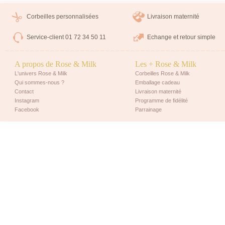
Corbeilles personnalisées
Livraison maternité
Service-client 01 72 34 50 11
Echange et retour simple
A propos de Rose & Milk
Les + Rose & Milk
L'univers Rose & Milk
Corbeilles Rose & Milk
Qui sommes-nous ?
Emballage cadeau
Contact
Livraison maternité
Instagram
Programme de fidélité
Facebook
Parrainage