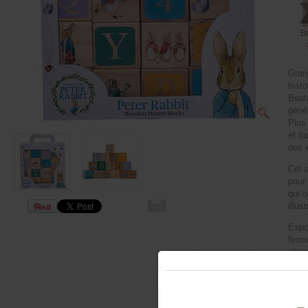
B
Grand
histo
Beat
géné
Plus
et to
des 
Cet a
pour 
qui 
illus
Expo
fero
cham
Set 
4x4
Conv