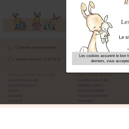
Offres exclusives, ventes privées, 
Corbeilles personnalisées
Livraison maternité
Service-client 01 72 34 50 11
Echange et retour simple
A propos de Rose & Milk
Les + Rose & Milk
L'univers Rose & Milk
Corbeilles Rose & Milk
Qui sommes-nous ?
Emballage cadeau
Contact
Livraison maternité
Instagram
Programme de fidélité
Facebook
Parrainage