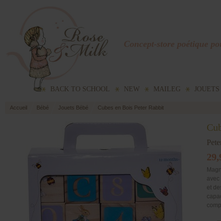
Concept-store poétique pou
BACK TO SCHOOL
NEW
MAILEG
JOUETS
Accueil
Bébé
Jouets Bébé
Cubes en Bois Peter Rabbit
Cub
Pete
29,
Magn
avec 
et de
capac
compt