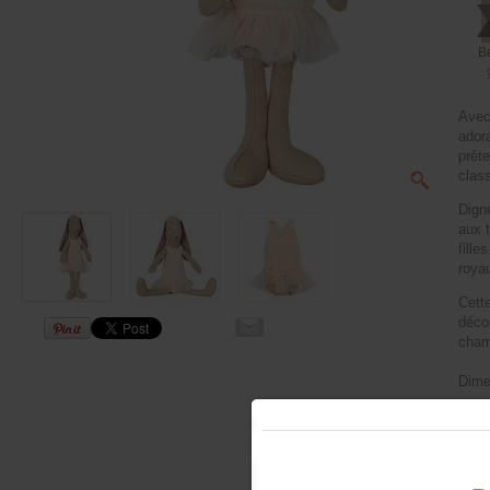
B
Avec
adora
prêt
class
Digne
aux t
fille
roya
Cett
déco
chamb
Dime
Vête
Ne c