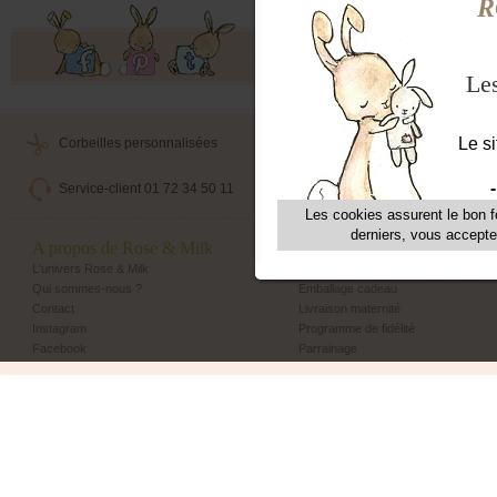
Offres exclusives, ventes privées, 
Corbeilles personnalisées
Livraison maternité
Service-client 01 72 34 50 11
Echange et retour simple
A propos de Rose & Milk
Les + Rose & Milk
L'univers Rose & Milk
Corbeilles Rose & Milk
Qui sommes-nous ?
Emballage cadeau
Contact
Livraison maternité
Instagram
Programme de fidélité
Facebook
Parrainage