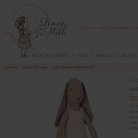
Concept-store poétique pou
BACK TO SCHOOL
NEW
MAILEG
JOUETS
Accueil
Coups de coeur
Lapin Ballerine (Mini Bunny)
Lap
Mai
32,
On cr
balle
class
cette
merve