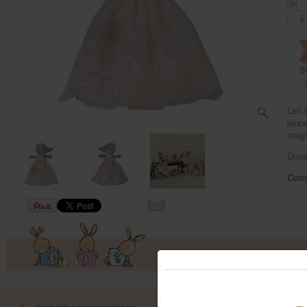
Qté :
B
Les 
jeune
magni
Dime
Conv
Offres exclusives, ventes privées, 