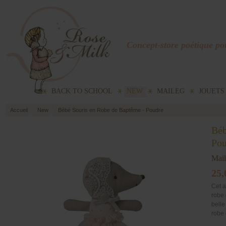
Concept-store poétique pou
BACK TO SCHOOL
NEW
MAILEG
JOUETS
Accueil
New
Bébé Souris en Robe de Baptême - Poudre
Béb
Pou
Mai
25,
Cet a
robe 
belle
robe 