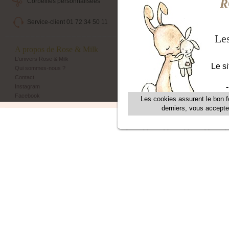
Corbeilles personnalisées
Livraison maternité
Service-client 01 72 34 50 11
Echange et retour simple
A propos de Rose & Milk
Les + Rose & Milk
L'univers Rose & Milk
Corbeilles Rose & Milk
Qui sommes-nous ?
Emballage cadeau
Contact
Livraison maternité
Instagram
Programme de fidélité
Facebook
Parrainage