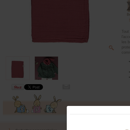
B
Tout 
l'acc
les 
prot
comm
Offres exclusives, ventes privées, 