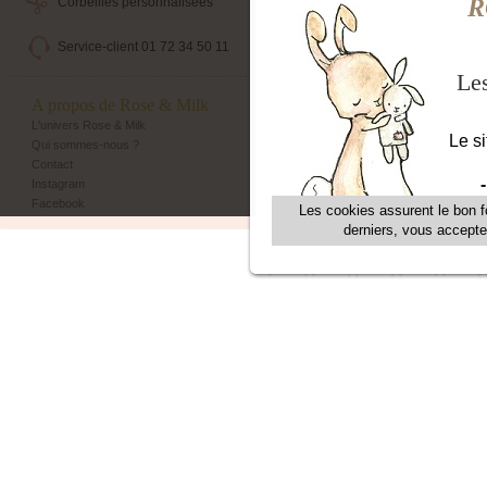
Corbeilles personnalisées
Livraison maternité
Service-client 01 72 34 50 11
Echange et retour simple
A propos de Rose & Milk
Les + Rose & Milk
L'univers Rose & Milk
Corbeilles Rose & Milk
Qui sommes-nous ?
Emballage cadeau
Contact
Livraison maternité
Instagram
Programme de fidélité
Facebook
Parrainage