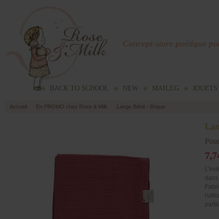
Concept-store poétique pou
BACK TO SCHOOL
NEW
MAILEG
JOUETS
Accueil
En PROMO chez Rose & Milk
Lange Bébé - Brique
Lan
Poud
7,7
L'ind
dans 
Fabri
l'uti
parfa