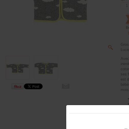
B
Gros
Luci
Avec
inimi
coto
ses f
est 
bébé
mois