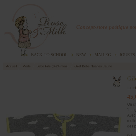
Concept-store poétique pou
BACK TO SCHOOL
NEW
MAILEG
JOUETS
Accueil
Mode
Bébé Fille (0-24 mois)
Gilet Bébé Nuages Jaune
Gil
Luc
45,
On cr
"nuag
Avec 
molle
des 
Qté :