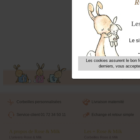
Le g
pant
cons
et o
Offres exclusives, ventes privées, 
Corbeilles personnalisées
Livraison maternité
Service-client 01 72 34 50 11
Echange et retour simple
A propos de Rose & Milk
Les + Rose & Milk
L'univers Rose & Milk
Corbeilles Rose & Milk