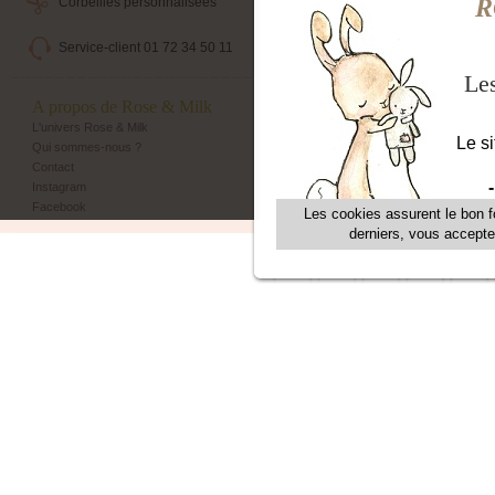
Corbeilles personnalisées
Livraison maternité
Service-client 01 72 34 50 11
Echange et retour simple
A propos de Rose & Milk
Les + Rose & Milk
L'univers Rose & Milk
Corbeilles Rose & Milk
Qui sommes-nous ?
Emballage cadeau
Contact
Livraison maternité
Instagram
Programme de fidélité
Facebook
Parrainage