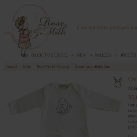
Concept-store poétique pou
BACK TO SCHOOL
NEW
MAILEG
JOUETS
Accueil
Mode
Bébé Fille (0-24 mois)
Combinaison Bébé Dou
Com
Mila
35,
Une 
biolo
migno
ravis
poéti
Qté :