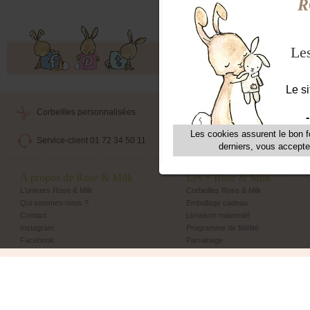
Offres exclusives, ventes privées, 
Corbeilles personnalisées
Livraison maternité
Service-client 01 72 34 50 11
Echange et retour simple
A propos de Rose & Milk
Les + Rose & Milk
L'univers Rose & Milk
Corbeilles Rose & Milk
Qui sommes-nous ?
Emballage cadeau
Contact
Livraison maternité
Instagram
Programme de fidélité
Facebook
Parrainage