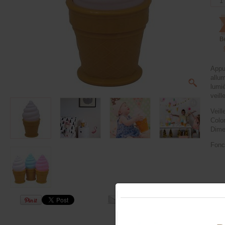
B
Appu
allum
lumi
veill
Veil
Color
Dime
Fonc