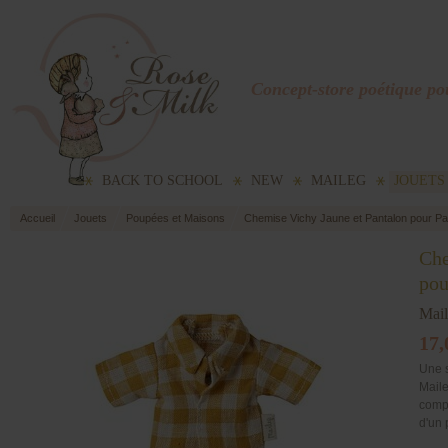
Concept-store poétique pou
BACK TO SCHOOL
NEW
MAILEG
JOUETS
Accueil
Jouets
Poupées et Maisons
Chemise Vichy Jaune et Pantalon pour Pa
Che
pou
Mai
17,
Une s
Maile
compo
d'un 