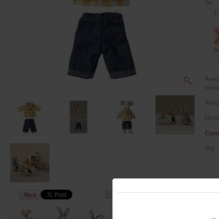
Qté :
B
Avec
poin
Artic
Dime
Conv
Ref 