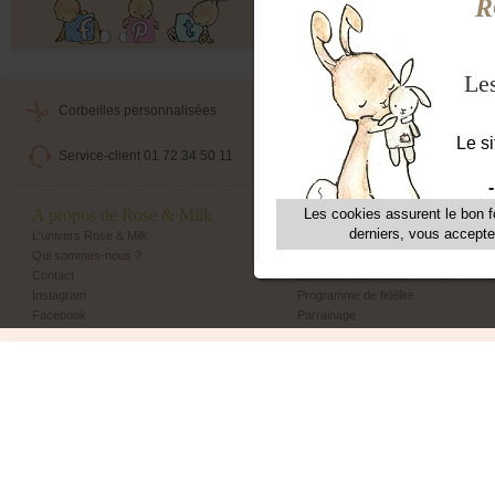
Offres exclusives, ventes privées, 
Corbeilles personnalisées
Livraison maternité
Service-client 01 72 34 50 11
Echange et retour simple
A propos de Rose & Milk
Les + Rose & Milk
L'univers Rose & Milk
Corbeilles Rose & Milk
Qui sommes-nous ?
Emballage cadeau
Contact
Livraison maternité
Instagram
Programme de fidélité
Facebook
Parrainage