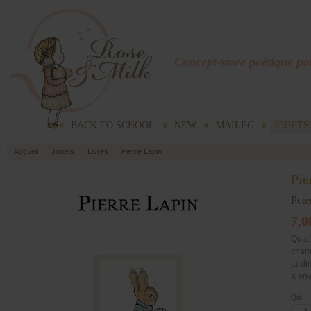
Concept-store poétique pou
BACK TO SCHOOL
NEW
MAILEG
JOUETS
Accueil
Jouets
Livres
Pierre Lapin
Pie
Pete
7,0
Quatr
champ
jardi
a env
Qté :