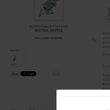
B
Retro
conte
jeun
ench
A par
Tradu
Edit
Coll
Pier
80 p