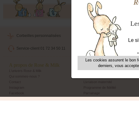
Offres exclusives, ventes privées, 
Corbeilles personnalisées
Livraison maternité
Service-client 01 72 34 50 11
Echange et retour simple
A propos de Rose & Milk
Les + Rose & Milk
L'univers Rose & Milk
Corbeilles Rose & Milk
Qui sommes-nous ?
Emballage cadeau
Contact
Livraison maternité
Instagram
Programme de fidélité
Facebook
Parrainage