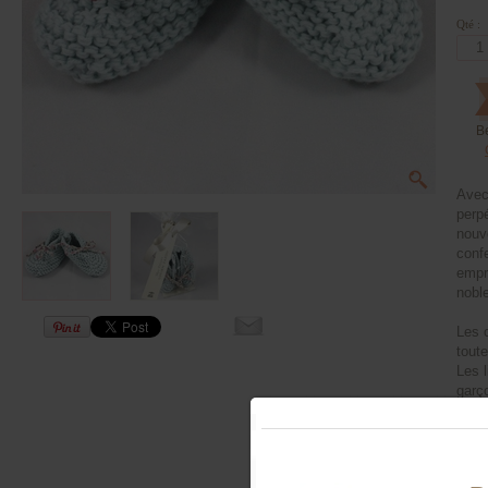
Qté :
B
Avec
perpé
nouv
conf
empru
nobl
Les 
toute
Les l
garç
Prés
ruba
chau
naiss