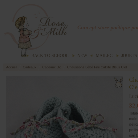
Concept-store poétique pou
BACK TO SCHOOL
NEW
MAILEG
JOUETS
Accueil
Cadeaux
Cadeaux Bio
Chaussons Bébé Fille Calixte Bleus Ciel
Cha
Cie
Luc
32,
Total
main 
délic
petit
son b