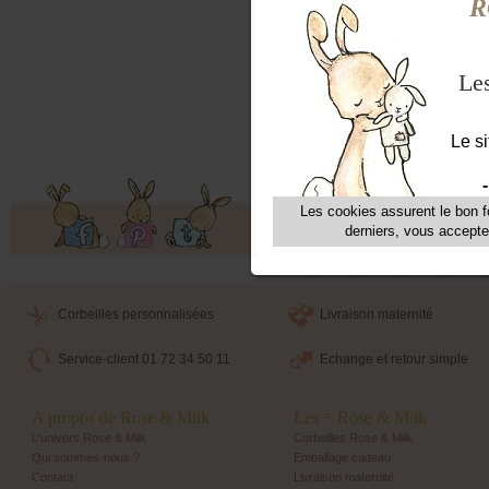
prés
Mati
Coule
Lien 
Entre
Fabr
Offres exclusives, ventes privées, 
Corbeilles personnalisées
Livraison maternité
Service-client 01 72 34 50 11
Echange et retour simple
A propos de Rose & Milk
Les + Rose & Milk
L'univers Rose & Milk
Corbeilles Rose & Milk
Qui sommes-nous ?
Emballage cadeau
Contact
Livraison maternité