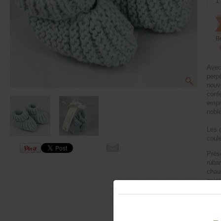
B
Avec
perpé
nouv
conf
empru
nobl
Les 
coule
Prés
ruba
chau
naiss
ravi
Milk.
Mati