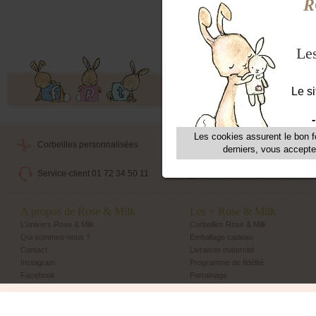
Coule
Entre
Fabr
Offres exclusives, ventes privées, 
Corbeilles personnalisées
Livraison maternité
Service-client 01 72 34 50 11
Echange et retour simple
A propos de Rose & Milk
Les + Rose & Milk
L'univers Rose & Milk
Corbeilles Rose & Milk
Qui sommes-nous ?
Emballage cadeau
Contact
Livraison maternité
Instagram
Programme de fidélité
Facebook
Parrainage