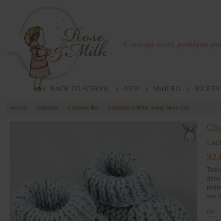
Concept-store poétique pou
BACK TO SCHOOL
NEW
MAILEG
JOUETS
Accueil
Cadeaux
Cadeaux Bio
Chaussons Bébé Irving Bleus Ciel
Cha
Luc
32,
Total
dans 
petit
son b
Qté :