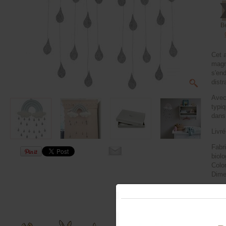
B
Cet 
magn
s'end
dist
Avec
typi
dans
Livré
Fabri
biol
Color
Dime