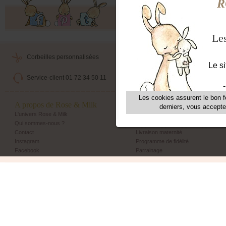
Offres exclusives, ventes privées, 
Corbeilles personnalisées
Livraison maternité
Service-client 01 72 34 50 11
Echange et retour simple
A propos de Rose & Milk
Les + Rose & Milk
L'univers Rose & Milk
Corbeilles Rose & Milk
Qui sommes-nous ?
Emballage cadeau
Contact
Livraison maternité
Instagram
Programme de fidélité
Facebook
Parrainage