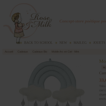
Concept-store poétique pou
BACK TO SCHOOL
NEW
MAILEG
JOUETS
Accueil
Cadeaux
Cadeaux Bio
Mobile Arc en Ciel - Mint
Mob
Cam
33,
Très 
ciel 
chamb
encha