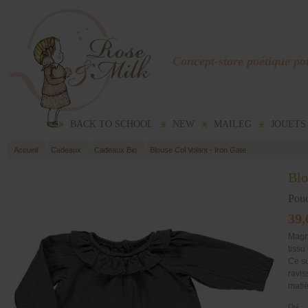
Concept-store poétique pou
BACK TO SCHOOL
NEW
MAILEG
JOUETS
Accueil
Cadeaux
Cadeaux Bio
Blouse Col Volant - Iron Gate
Blo
Poud
39,
Magni
tissu
Ce su
ravis
matiè
Qté :