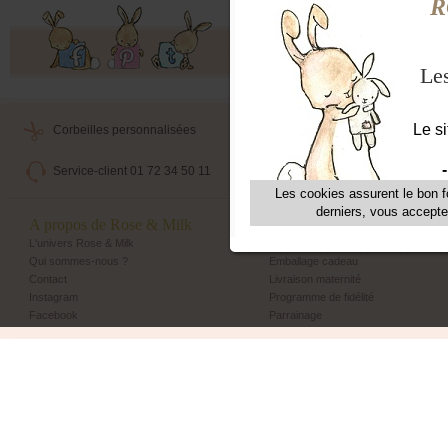
Offres exclusives, ventes privées, 
Corbeilles personnalisées
Livraison maternité
Service-client 01 72 34 50 11
Echange et retour simple
A propos de Rose & Milk
Les + Rose & Milk
L'univers Rose & Milk
Corbeilles Rose & Milk
Qui sommes-nous ?
Emballage cadeau
Contact
Livraison maternité
Instagram
Programme de fidélité
Facebook
Parrainage