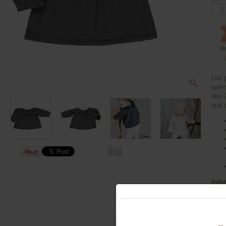
B
Les p
splen
des 
que 
Info
taill
la pl