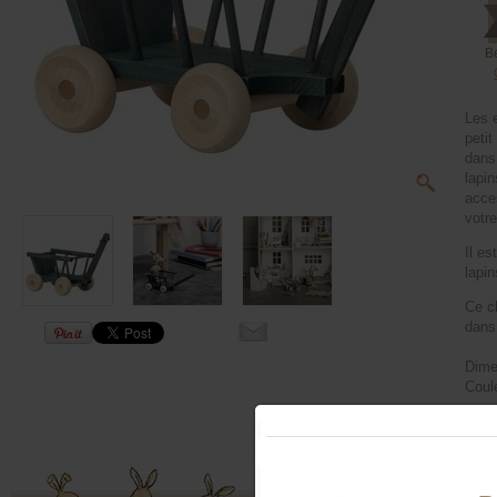
B
Les 
petit
dans 
lapin
acce
votr
Il es
lapin
Ce ch
dans
Dime
Coule
Conv