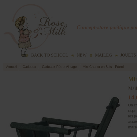
Concept-store poétique pou
BACK TO SCHOOL
NEW
MAILEG
JOUETS
Accueil
Cadeaux
Cadeaux Rétro-Vintage
Mini Chariot en Bois - Pétrol
Min
Mai
14,
On cr
espri
les p
acces
maiso