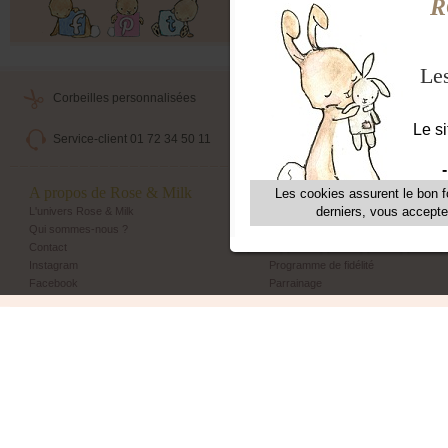
Offres exclusives, ventes privées, 
Corbeilles personnalisées
Livraison maternité
Service-client 01 72 34 50 11
Echange et retour simple
A propos de Rose & Milk
Les + Rose & Milk
L'univers Rose & Milk
Corbeilles Rose & Milk
Qui sommes-nous ?
Emballage cadeau
Contact
Livraison maternité
Instagram
Programme de fidélité
Facebook
Parrainage