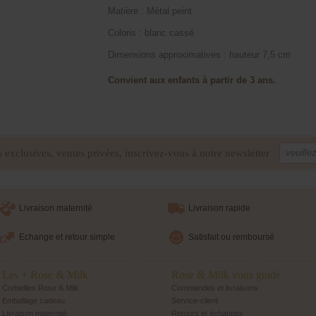
Matière : Métal peint
Coloris : blanc cassé
Dimensions approximatives : hauteur 7,5 cm
Convient aux enfants à partir de 3 ans.
s exclusives, ventes privées, inscrivez-vous à notre newsletter
Livraison maternité
Livraison rapide
Echange et retour simple
Satisfait ou remboursé
Les + Rose & Milk
Rose & Milk vous guide
Corbeilles Rose & Milk
Commandes et livraisons
Emballage cadeau
Service-client
Livraison maternité
Retours et échanges