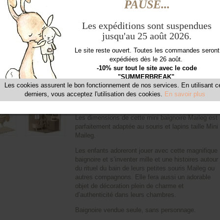
En stock
01 72 34 50 11
Besoin d'aide ou de conseil ?
Comment créer une corbeille personnalisée ?
Coup de coeur pour cette adorable petite baignoire
qui viendra parfaitement compléter l'ameublement
de la formidable
maison de poupée Maileg
. On
adore son look irrésistiblement rétro, très tendance
Les dimensions de cette mini baignoire Maileg est
parfaitement adaptée au souris et lapins taille Mini
Maileg.
Les enfants adoreront jouer avec cette magnifique
baignoire et s’inventer mille et une histoires autour
du rituel du bain de leurs petites souris Maileg ou
autres compagnons. Elle fera aussi un adorable
objet de décoration plein de charme et
d’authenticité dans leurs chambres.
Baignoire vendue seule, sans personnage.