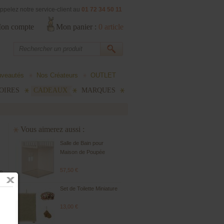
ppelez notre service-client au
01 72 34 50 11
on compte
Mon panier :
0
article
uveautés
Nos Créateurs
OUTLET
OIRES
CADEAUX
MARQUES
Vous aimerez aussi :
Salle de Bain pour
Maison de Poupée
Maileg
57,50 €
re
Set de Toilette Miniature
13,00 €