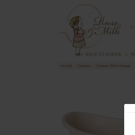
Co
BACK TO SCHOOL
N
Accueil
Cadeaux
Cadeaux Rétro-Vintage