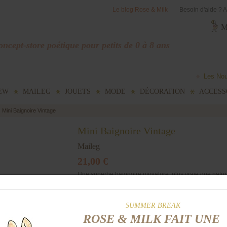
Le blog Rose & Milk
Besoin d'aide ? A
M
ncept-store poétique pour petits de 0 à 8 ans
Les No
EW
MAILEG
JOUETS
MODE
DÉCORATION
ACCESS
Mini Baignoire Vintage
Mini Baignoire Vintage
Maileg
21,00 €
Une superbe baignoire miniature, plus vraie que natu
pour des heures de jeux avec les petites souris ou
lapins Maileg qui vont pouvoir se prélasser dans un
bon bain ! On craque pour son style 100% vintage et
ses magnifiques finitions.
Qté :
Disponibilité :