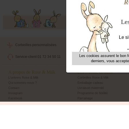
Offres exclusives, ventes privées, 
Corbeilles personnalisées
Livraison maternité
Service-client 01 72 34 50 11
Echange et retour simple
A propos de Rose & Milk
Les + Rose & Milk
L'univers Rose & Milk
Corbeilles Rose & Milk
Qui sommes-nous ?
Emballage cadeau
Contact
Livraison maternité
Instagram
Programme de fidélité
Facebook
Parrainage