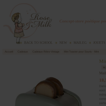
Concept-store poétique pou
BACK TO SCHOOL
NEW
MAILEG
JOUETS
Accueil
Cadeaux
Cadeaux Rétro-Vintage
Mini Toaster pour Souris - Mint
Min
Mai
18,
Dans 
voici
indis
comme
parfa