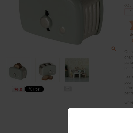
Qté :
B
On ai
charm
parf
petit
Les 
pour 
prépa
petit
Grill
Grill
Dime
Ne c