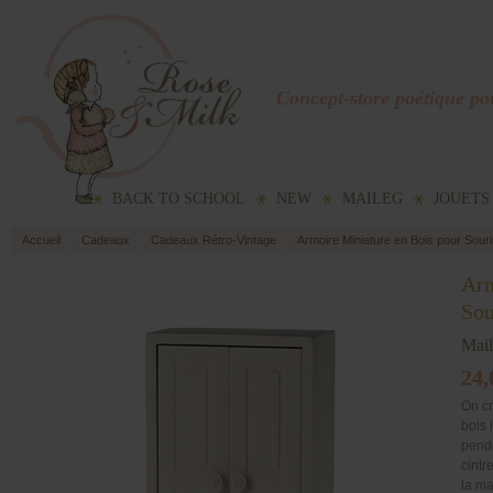
Concept-store poétique pou
BACK TO SCHOOL
NEW
MAILEG
JOUETS
Accueil
Cadeaux
Cadeaux Rétro-Vintage
Armoire Miniature en Bois pour Sour
Arm
Sou
Mai
24,
On cr
bois 
pende
cintr
la m