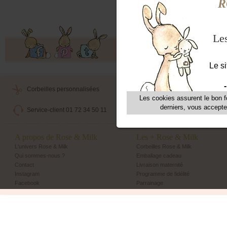
Conv
Offres exclusives, ventes privées, 
Corbeilles personnalisées
Livraison maternité
Service-client 01 72 34 50 11
Echange et retour simple
A propos de Rose & Milk
Les + Rose & Milk
L'univers Rose & Milk
Corbeilles Rose & Milk
Qui sommes-nous ?
Emballage cadeau
Contact
Livraison maternité
Instagram
Programme de fidélité
Facebook
Parrainage