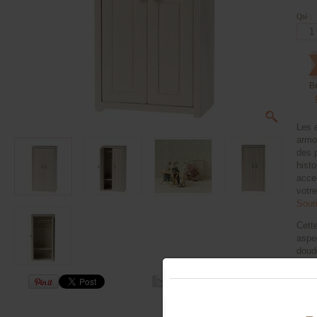
Qté :
B
Les 
armo
des p
histo
acce
votr
Sour
Cett
aspec
doud
Dime
prof
Coul