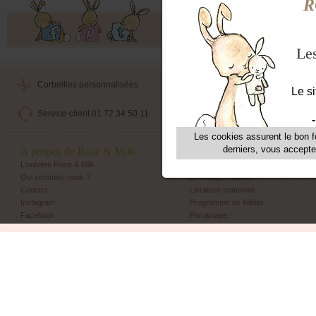
Offres exclusives, ventes privées, 
Corbeilles personnalisées
Livraison maternité
Service-client 01 72 34 50 11
Echange et retour simple
A propos de Rose & Milk
Les + Rose & Milk
L'univers Rose & Milk
Corbeilles Rose & Milk
Qui sommes-nous ?
Emballage cadeau
Contact
Livraison maternité
Instagram
Programme de fidélité
Facebook
Parrainage