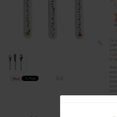
B
Ce s
cuill
rond
3 pi
le re
Une 
poés
nous
l'enf
préc
enfa
nosta
Lavab