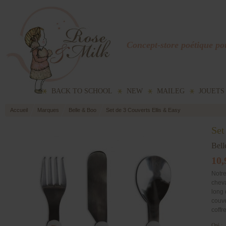
Concept-store poétique pou
BACK TO SCHOOL
NEW
MAILEG
JOUETS
Accueil
Marques
Belle & Boo
Set de 3 Couverts Ellis & Easy
Set
Bel
10,
Notre
cheva
long 
couv
coffr
Qté :