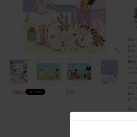
B
Une 
poés
Boo. 
nomm
illus
compa
ador
Avec
beau
livre
peti
Ce ma
impor
versi
angla
qui s
plus 