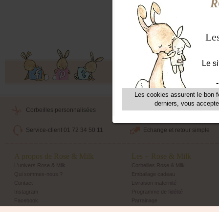
Dime
Ne c
Offres exclusives, ventes privées, 
Corbeilles personnalisées
Livraison maternité
Service-client 01 72 34 50 11
Echange et retour simple
A propos de Rose & Milk
Les + Rose & Milk
L'univers Rose & Milk
Corbeilles Rose & Milk
Qui sommes-nous ?
Emballage cadeau
Contact
Livraison maternité
Instagram
Programme de fidélité
Facebook
Parrainage