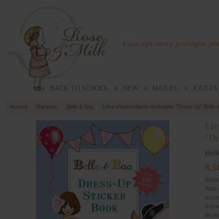
Concept-store poétique pou
BACK TO SCHOOL
NEW
MAILEG
JOUETS
Accueil
Marques
Belle & Boo
Livre d'Autocollants en Anglais "Dress Up" Belle 
Liv
"Dr
Bel
8,5
Belle
Aide-
occas
danse
de pi