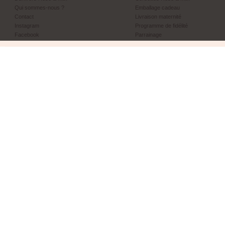
Qui sommes-nous ?
Emballage cadeau
Contact
Livraison maternité
Instagram
Programme de fidélité
Facebook
Parrainage