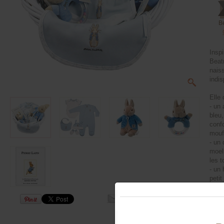
B
Insp
Beatr
nais
indi
Elle 
- un
bleu
conf
mouf
- un
moell
les t
- un 
petit
- un 
Potte
dans
Grand