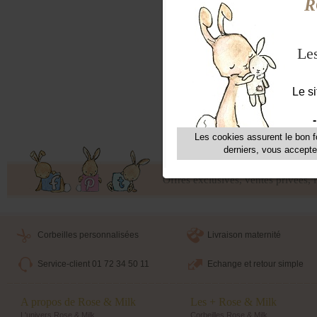
histo
Beat
géné
Plus
et to
des 
Cette
fera
garç
Offres exclusives, ventes privées, 
Corbeilles personnalisées
Livraison maternité
Service-client 01 72 34 50 11
Echange et retour simple
A propos de Rose & Milk
Les + Rose & Milk
L'univers Rose & Milk
Corbeilles Rose & Milk