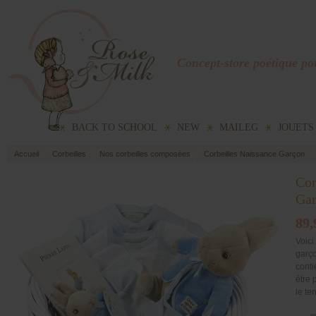
Concept-store poétique pou
BACK TO SCHOOL
NEW
MAILEG
JOUETS
Accueil
Corbeilles
Nos corbeilles composées
Corbeilles Naissance Garçon
Cor
Ga
89,
Voici
garço
conti
être 
le te