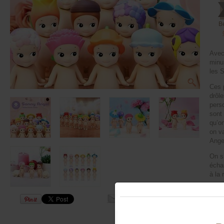
B
Avec 
minu
les S
Ces 
drôl
pers
sont
qu’on
on v
Ange
On s’
écha
à la 
Comm
Fleur
12 fi
tomb