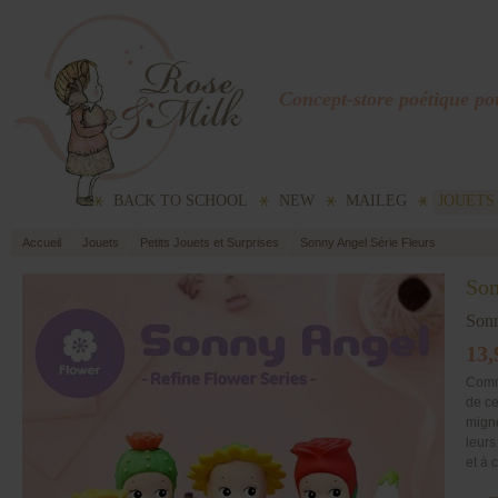
Concept-store poétique pou
BACK TO SCHOOL
NEW
MAILEG
JOUETS
Accueil
Jouets
Petits Jouets et Surprises
Sonny Angel Série Fleurs
Son
Son
13,
Comme
de ce
migno
leurs
et à 