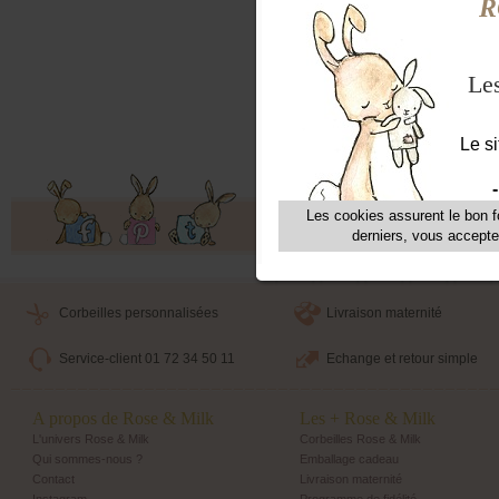
se t
Figur
Dimen
selo
Ne c
Offres exclusives, ventes privées, 
Corbeilles personnalisées
Livraison maternité
Service-client 01 72 34 50 11
Echange et retour simple
A propos de Rose & Milk
Les + Rose & Milk
L'univers Rose & Milk
Corbeilles Rose & Milk
Qui sommes-nous ?
Emballage cadeau
Contact
Livraison maternité