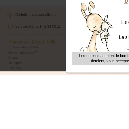
Corbeilles personnalisées
Livraison maternité
Service-client 01 72 34 50 11
Echange et retour simple
A propos de Rose & Milk
Les + Rose & Milk
L'univers Rose & Milk
Corbeilles Rose & Milk
Qui sommes-nous ?
Emballage cadeau
Contact
Livraison maternité
Instagram
Programme de fidélité
Facebook
Parrainage