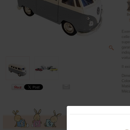
B
Exerc
celle
supe
gara
indis
voitu
Il ex
Dime
Color
Matiè
Méca
Offres exclusives, ventes privées, 