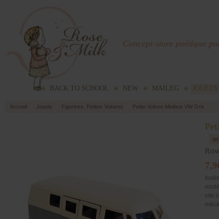
Concept-store poétique pou
BACK TO SCHOOL
NEW
MAILEG
JOUETS
Accueil
Jouets
Figurines, Petites Voitures
Petite Voiture Minibus VW Gris
Pet
Ros
7,9
Indé
modèl
vite 
mécani