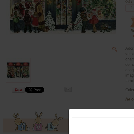
Qté :
B
Adora
versi
charm
de n
chaqu
imag
famil
Calen
Ne c
Offres exclusives, ventes privées, 