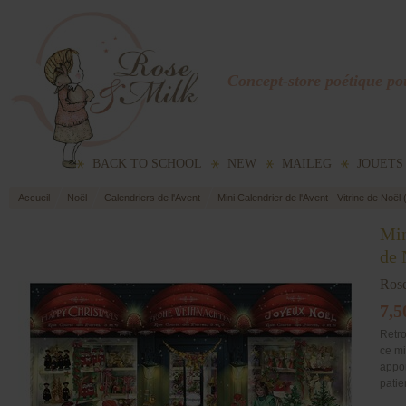
Concept-store poétique pou
BACK TO SCHOOL
NEW
MAILEG
JOUETS
Accueil
Noël
Calendriers de l'Avent
Mini Calendrier de l'Avent - Vitrine de Noël
Min
de 
Ros
7,5
Retro
ce mi
appor
patie