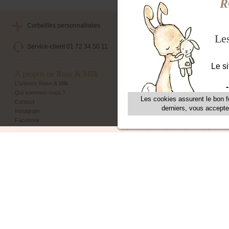
Corbeilles personnalisées
Livraison maternité
Service-client 01 72 34 50 11
Echange et retour simple
A propos de Rose & Milk
Les + Rose & Milk
L'univers Rose & Milk
Corbeilles Rose & Milk
Qui sommes-nous ?
Emballage cadeau
Contact
Livraison maternité
Instagram
Programme de fidélité
Facebook
Parrainage