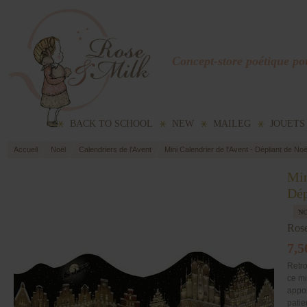
Concept-store poétique pou
BACK TO SCHOOL
NEW
MAILEG
JOUETS
Accueil
Noël
Calendriers de l'Avent
Mini Calendrier de l'Avent - Dépliant de N
Min
Dép
Ros
7,5
Retro
ce mi
appor
patie