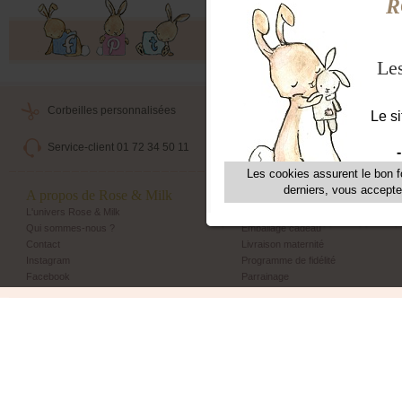
Offres exclusives, ventes privées, 
Corbeilles personnalisées
Livraison maternité
Service-client 01 72 34 50 11
Echange et retour simple
A propos de Rose & Milk
Les + Rose & Milk
L'univers Rose & Milk
Corbeilles Rose & Milk
Qui sommes-nous ?
Emballage cadeau
Contact
Livraison maternité
Instagram
Programme de fidélité
Facebook
Parrainage