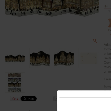
Qté :
B
Ador
forme
enfan
l'ave
Ouvr
ravis
un m
Cale
form
(16,5
Ne c