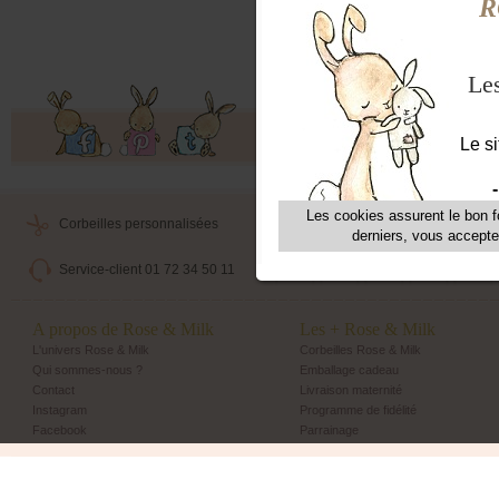
livre
Musi
Offres exclusives, ventes privées, 
Corbeilles personnalisées
Livraison maternité
Service-client 01 72 34 50 11
Echange et retour simple
A propos de Rose & Milk
Les + Rose & Milk
L'univers Rose & Milk
Corbeilles Rose & Milk
Qui sommes-nous ?
Emballage cadeau
Contact
Livraison maternité
Instagram
Programme de fidélité
Facebook
Parrainage