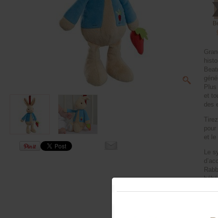
B
Grand
histo
Beat
géné
Plus
et to
des 
Tirez
pour
et le
Le s
d’ac
Rabb
bébé
La P
cade
pare