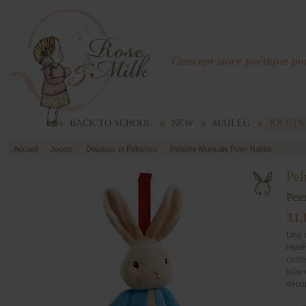
Concept-store poétique pou
BACK TO SCHOOL
NEW
MAILEG
JOUETS
Accueil
Jouets
Doudous et Peluches
Peluche Musicale Peter Rabbit
Pel
Pete
31,
Une 
repré
conte
idée 
décor