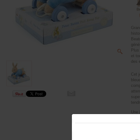
B
Grand
histo
Beat
géné
Plus
et to
des 
Cet j
bleue
comp
atten
supe
tend
Une 
premi
pare
livre
Roul