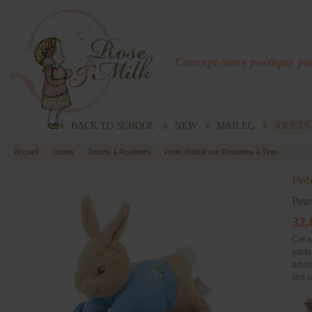
Concept-store poétique pou
BACK TO SCHOOL
NEW
MAILEG
JOUETS
Accueil
Jouets
Jouets à Roulettes
Peter Rabbit sur Roulettes à Tirer
Pet
Pete
32,
Cet a
parta
adora
ses p