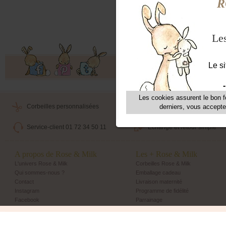
Dime
cm
Offres exclusives, ventes privées, 
Corbeilles personnalisées
Livraison maternité
Service-client 01 72 34 50 11
Echange et retour simple
A propos de Rose & Milk
Les + Rose & Milk
L'univers Rose & Milk
Corbeilles Rose & Milk
Qui sommes-nous ?
Emballage cadeau
Contact
Livraison maternité
Instagram
Programme de fidélité
Facebook
Parrainage