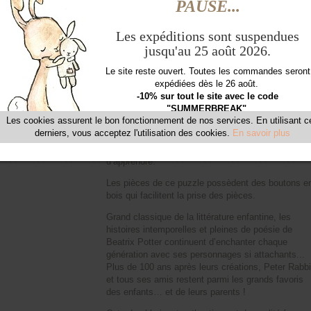
01 72 34 50 11
Besoin d'aide ou de conseil ?
Comment créer une corbeille personnalisée ?
Les petits vont adorer s’amuser à replacer et
recomposer ce petit puzzle premier âge mettant en
scène les plus célèbres scènes des livres de
Beatrix Potter pour apprendre à compter jusqu’à 6.
Une excellente façon pour eux d’apprendre à
reconnaître les formes, d’apprendre les nombres
tout en se distrayant. Ce jeu leur permettra de
développer leur concentration et leur désire
d’apprendre.
Les pièces de ce puzzle possèdent des boutons e
bois qui facilitent la prise des pièces.
Grand classique de la littérature enfantine, les
histoires intemporelles et pleines de poésie de
Beatrix Potter continuent d’enchanter chaque
génération avec ses personnages si attachants...
Plus de 100 ans après leurs créations, Peter Rabbi
et tous ses amis restent parmi les grands favoris
des enfants… et de leurs parents !