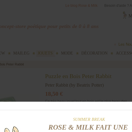
Le blog Rose & Milk
Besoin d'aide ? A
M
ncept-store poétique pour petits de 0 à 8 ans
Les No
EW
MAILEG
JOUETS
MODE
DÉCORATION
ACCESS
Bois Peter Rabbit
Puzzle en Bois Peter Rabbit
Peter Rabbit (by Beatrix Potter)
18,50 €
Ce très beau jouet tout en bois est le plus beau des
premiers puzzles dont un bébé puisse rêver. Il contient
6 formes qui illustrent les 6 premiers nombres avec les
scènes préférés des contes illustrés de Beatrix Potter.