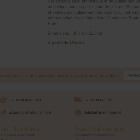
Cet adorable jouet authentique et de qualité fera un
magnifique cadeau pour enfant de plus de 18 mois
et séduira particulièrement les parents qui ont eux-
mêmes adoré les célèbres livres illustrés de Beatri
Potter.
Dimensions : 30 cm x 22,5 cm
A partir de 18 mois
s exclusives, ventes privées, inscrivez-vous à notre newsletter
Livraison maternité
Livraison rapide
Echange et retour simple
Satisfait ou remboursé
Les + Rose & Milk
Rose & Milk vous guide
Corbeilles Rose & Milk
Commandes et livraisons