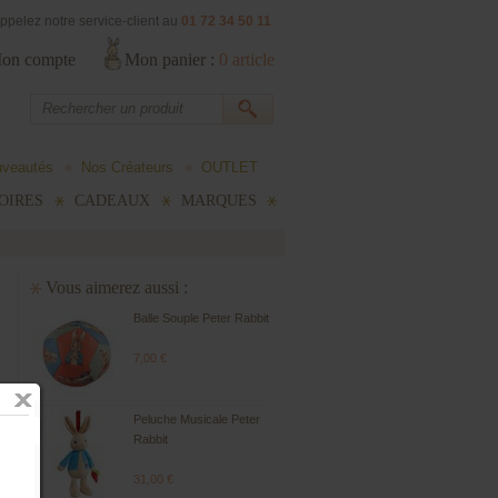
ppelez notre service-client au
01 72 34 50 11
on compte
Mon panier :
0
article
uveautés
Nos Créateurs
OUTLET
OIRES
CADEAUX
MARQUES
Vous aimerez aussi :
Balle Souple Peter Rabbit
7,00 €
Peluche Musicale Peter
Rabbit
31,00 €