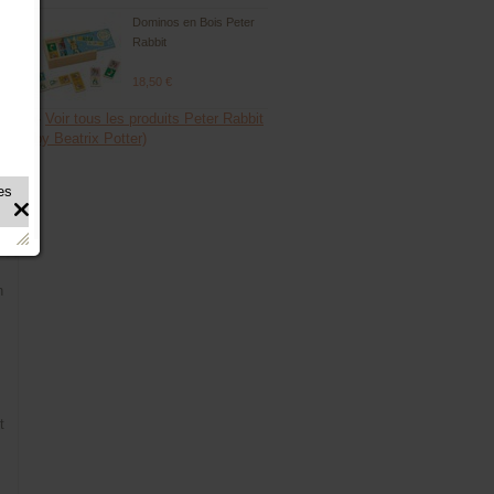
Dominos en Bois Peter
Rabbit
18,50 €
Voir tous les produits Peter Rabbit
(by Beatrix Potter)
n
t