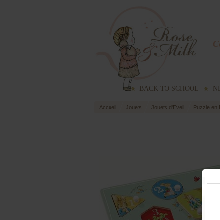
Co
BACK TO SCHOOL
N
Accueil
Jouets
Jouets d'Eveil
Puzzle en 