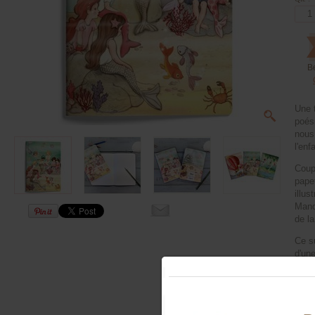
B
Une 
poés
nous
l'enf
Coup
pape
illus
Mandy
de l
Ce s
d'un
aux 
dispo