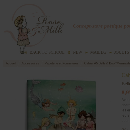
Concept-store poétique pou
BACK TO SCHOOL
NEW
MAILEG
JOUETS
Accueil
Accessoires
Papeterie et Fournitures
Cahier A5 Belle & Boo "Mermaid
Cah
Bel
8,9
Avec 
charm
les e
leurs
pour 
Qté :