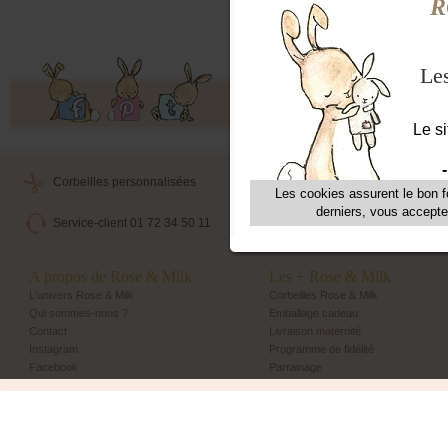
Offres exclusives, ventes privées, 
Corbeilles personnalisées
Livraison maternité
Service-client 01 72 34 50 11
Echange et retour simple
A propos de Rose & Milk
Les + Rose & Milk
L'univers Rose & Milk
Corbeilles Rose & Milk
Qui sommes-nous ?
Emballage cadeau
Contact
Livraison maternité
Instagram
Programme de fidélité
Facebook
Parrainage