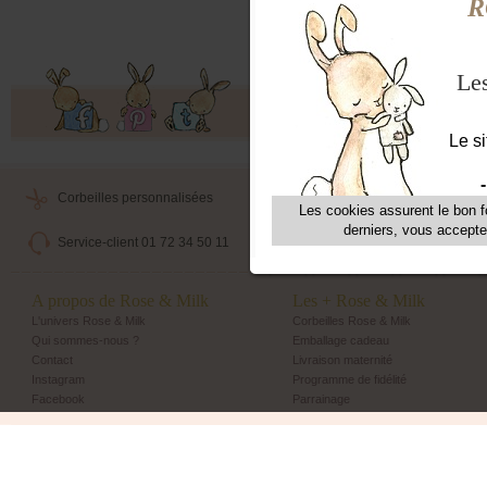
Offres exclusives, ventes privées, 
Corbeilles personnalisées
Livraison maternité
Service-client 01 72 34 50 11
Echange et retour simple
A propos de Rose & Milk
Les + Rose & Milk
L'univers Rose & Milk
Corbeilles Rose & Milk
Qui sommes-nous ?
Emballage cadeau
Contact
Livraison maternité
Instagram
Programme de fidélité
Facebook
Parrainage