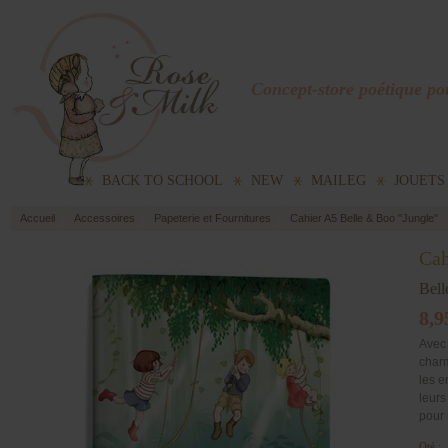
Concept-store poétique pou
BACK TO SCHOOL
NEW
MAILEG
JOUETS
Accueil
Accessoires
Papeterie et Fournitures
Cahier A5 Belle & Boo "Jungle"
Cah
Bel
8,9
Avec 
charm
les e
leurs
pour 
Qté :