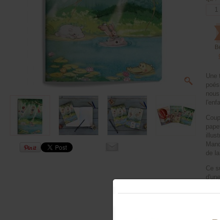
B
Une 
poés
nous
l'enf
Coup
pape
illus
Mandy
de l
Ce s
d'un
aux 
dispo