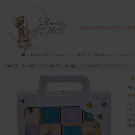
Concept-store poétique pou
BACK TO SCHOOL
NEW
MAILEG
JOUETS
Accueil
Cadeaux
Cadeaux Rétro-Vintage
Cubes en Bois Peter Rabbit
Cub
Pete
29,
Magn
avec 
et de
capac
compt