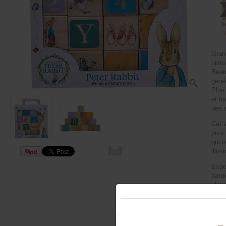
B
Grand
histo
Beat
géné
Plus
et to
des 
Cet a
pour 
qui 
illus
Expo
fero
cham
Set 
4x4
Conv